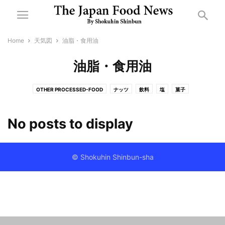
Home
天気図
油脂・食用油
油脂・食用油
OTHER PROCESSED-FOOD
ナッツ
飲料
塩
菓子
乾物・乾麺・乾燥野菜
機械・資材
健康食品・はちみつ
酒類
製粉・パスタ
惣菜・中食・外食
即席麺・即席食品
調味料・たれ・カレー類
No posts to display
漬物・煮蒸物
日配・和日配・大豆製品
乳製品・アイスクリーム
食肉・卵
米飯・餅
油脂・食用油
流通・小売
冷凍食品
© Shokuhin Shinbun-sha