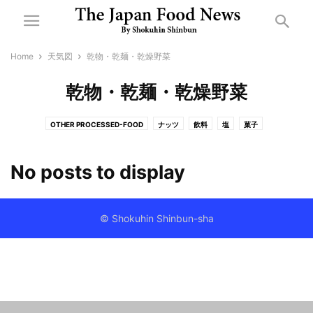
Home
天気図
乾物・乾麺・乾燥野菜
乾物・乾麺・乾燥野菜
OTHER PROCESSED-FOOD
ナッツ
飲料
塩
菓子
乾物・乾麺・乾燥野菜
機械・資材
健康食品・はちみつ
酒類
製粉・パスタ
惣菜・中食・外食
即席麺・即席食品
調味料・たれ・カレー類
No posts to display
漬物・煮蒸物
日配・和日配・大豆製品
乳製品・アイスクリーム
食肉・卵
米飯・餅
油脂・食用油
流通・小売
冷凍食品
© Shokuhin Shinbun-sha