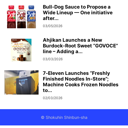
Bull-Dog Sauce to Propose a
Wide Lineup — One initiative
after...
03/05/2026
Ahjikan Launches a New
Burdock-Root Sweet “GOVOCE”
line – Adding a...
03/03/2026
7‑Eleven Launches “Freshly
Finished Noodles In‑Store”;
Machine Cooks Frozen Noodles
to...
02/03/2026
© Shokuhin Shinbun-sha