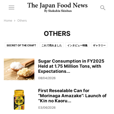
Home
Others
OTHERS
SECRET OF THE CRAFT
これで売れました
インタビュー特集
ギャラリー
耳より情報
BEVERAGES
OTHERS
DISTRIBUTION AND FOOD SERVICE
TOPNEWS
本紙１面
逆光線（コラム）
PROCESSED FOOD
Sugar Consumption in FY2025
産学官連携
その他
Held at 1.75 Million Tons, with
ひと言
お知らせ
PRIMARY INDUSTRIES
市況
Expectations...
ＰＲ特集
ＰＲ
急告
特集記事見出し
訃報
新春特別記事
08/04/2026
食で地方創生
食で地方創生（参考記事）
食品素材
展示会・セミナー
本紙紙面トップ
天気図
乾麺・めんつゆ
全国名産乾麺
First Resealable Can for
東京農業大学収穫祭
FREEONLINE
商品
新聞購読
書籍販売
雑誌
“Morinaga Amazake”: Launch of
会社案内
利用規約
推奨環境
特集記事
食品懇話会
広告申込
“Kin no Kaoru...
採用情報
限定公開
03/06/2026